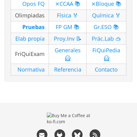
Opos FQ
⨯CCAA 📚
⨯Bloque 📚
Olimpiadas
Física 🏅
Química 🏅
Pruebas
FP GM 📚
Gr.ESO 📚
Elab propia
Proy.Inv 📝
Prác.Lab 🥽
Generales
FiQuiPedia
FriQuiExam
🦸
🦸
Normativa
Referencia
Contacto