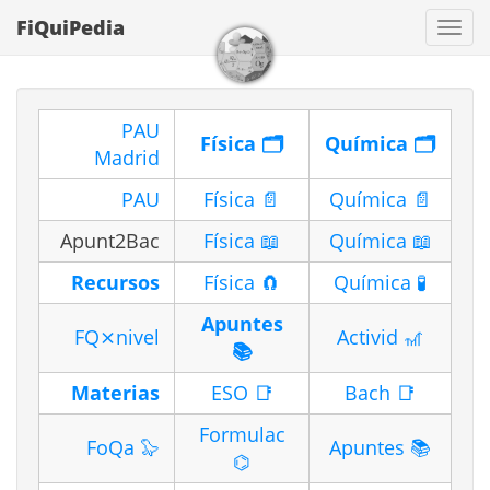
FiQuiPedia
Con
PAU
Física 🗂️
Química 🗂️
Madrid
PAU
Física 📄
Química 📄
Apunt2Bac
Física 📖
Química 📖
Recursos
Física 🧲
Química 🧪
Apuntes
FQ⨯nivel
Activid 🎢
📚
Materias
ESO 📑
Bach 📑
Formulac
FoQa 🦭
Apuntes 📚
⌬